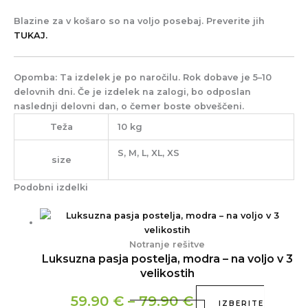
Blazine za v košaro so na voljo posebaj. Preverite jih
TUKAJ.
Opomba
: Ta izdelek je po naročilu. Rok dobave je 5–10
delovnih dni. Če je izdelek na zalogi, bo odposlan
naslednji delovni dan, o čemer boste obveščeni.
Teža
10 kg
S, M, L, XL, XS
size
Podobni izdelki
Notranje rešitve
Luksuzna pasja postelja, modra – na voljo v 3
velikostih
59.90
€
–
79.90
€
IZBERITE