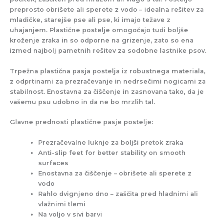
preprosto obrišete ali sperete z vodo – idealna rešitev za
mladičke, starejše pse ali pse, ki imajo težave z
uhajanjem. Plastične postelje omogočajo tudi boljše
kroženje zraka in so odporne na grizenje, zato so ena
izmed najbolj pametnih rešitev za sodobne lastnike psov.
Trpežna plastična pasja postelja iz robustnega materiala,
z odprtinami za prezračevanje in nedrsečimi nogicami za
stabilnost. Enostavna za čiščenje in zasnovana tako, da je
vašemu psu udobno in da ne bo mrzlih tal.
Glavne prednosti plastične pasje postelje:
Prezračevalne luknje za boljši pretok zraka
Anti-slip feet for better stability on smooth
surfaces
Enostavna za čiščenje – obrišete ali sperete z
vodo
Rahlo dvignjeno dno – zaščita pred hladnimi ali
vlažnimi tlemi
Na voljo v sivi barvi