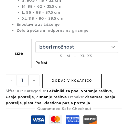
S: 80.5 × 49 × 32 cm
M: 88 × 62 × 35.5 cm
L: 96 × 68 × 37.5 cm
XL: 118 × 80 × 39.5 cm
Enostavna za čiščenje
Zelo trpežna in odporna na grizenje
size
S
M
L
XL
XS
Počisti
-
+
DODAJ V KOŠARICO
Šifra:
107
Kategorije:
Ležalniki za pse
,
Notranje rešitve
,
Pasje postelje
,
Zunanje rešitve
Oznake:
dreamer
,
pasja
postelja
,
plastična
,
Plastična pasja postelja
Guaranteed Safe Checkout