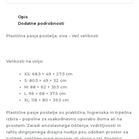
Opis
Dodatne podrobnosti
Plastična pasja postelja, siva – Več velikosti
Velikosti na voljo:
XS: 68.5 × 49 × 27.5 cm
S: 80.5 × 49 × 32 cm
M: 88 × 62 × 35.5 cm
L: 96 × 68 × 37.5 cm
XL: 118 × 80 × 39.5 cm
Plastične pasje postelje so praktična, higienska in trpežna
izbira – popolne za vsakodnevno uporabo doma ali na
prostem. Zaradi enostavnega čiščenja, vzdržljivosti in
rahlo dvignjenega dizajna nudijo psu udoben prostor za
počitek, zaščiten pred mrazom ali vlago s tal. Posteljo