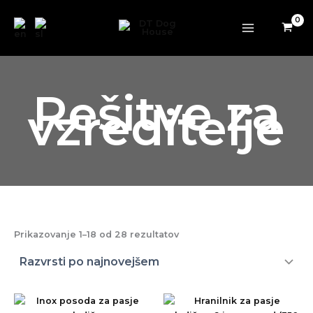
Razvrščeno
Preskoči
po
datumu
na
vsebino
Rešitve za
vzreditelje
Prikazovanje 1–18 od 28 rezultatov
Cenovni
Ta