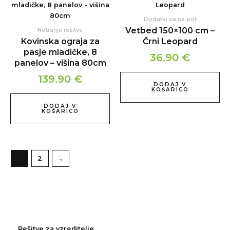
Dodatki za na pot
Vetbed 150×100 cm –
Notranje rešitve
Kovinska ograja za
Črni Leopard
pasje mladičke, 8
36.90
€
panelov – višina 80cm
139.90
€
DODAJ V
KOŠARICO
DODAJ V
KOŠARICO
1
2
→
Rešitve za vzreditelje