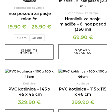
izdelek
razpon:
ima
od
Pripomočki za vzrejo
več
Inox posoda za pasje
Pripomočki za vzrejo
19.90 €
različic.
mladiče
Hranilnik za pasje
do
Možnosti
mladiče – 6 inox posod
19.90
€
–
26.90
€
lahko
26.90 €
(350 ml)
izberete
69.90
€
na
30 cm
38 cm
strani
izdelka
DODAJ V
IZBERITE
KOŠARICO
MOŽNOSTI
Kotilnice
Kotilnice
PVC kotilnica – 145 x
PVC kotilnica – 115 x 115
145 x 46 cm
x 46 cm
329.90
€
299.90
€