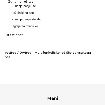
Zunanje rešitve
Zunanje pasje ute
Ležalniki za pse
Zunanja pasja stojala
Ograje za mladičke
Latest post:
VetBed / DryBed – Multifunkcijsko ležišče za vsakega
psa
Meni