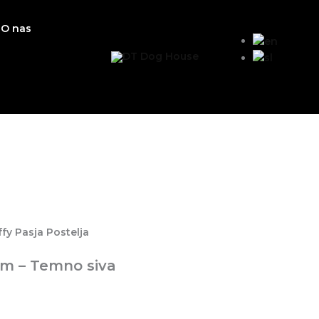
Cenovni
razpon:
O nas
od
69.00 €
do
119.00 €
fy Pasja Postelja
cm – Temno siva