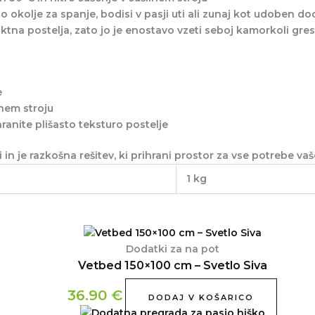
 okolje za spanje, bodisi v pasji uti ali zunaj kot udoben d
ktna postelja, zato jo je enostavo vzeti seboj kamorkoli gres
e
lnem stroju
ranite plišasto teksturo postelje
i
in je razkošna rešitev, ki prihrani prostor za vse potrebe va
1 kg
Dodatki za na pot
Vetbed 150×100 cm – Svetlo Siva
36.90
€
DODAJ V KOŠARICO