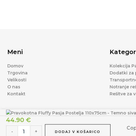
Meni
Kategor
Domov
Kolekcija Pa
Trgovina
Dodatki za 
Velikosti
Transportne
O nas
Notranje re
Kontakt
Rešitve za v
Pravokotna
Fluffy
44.90
€
Pasja
Cop
Postelja
-
+
DODAJ V KOŠARICO