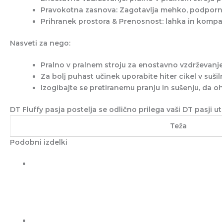
Pravokotna zasnova
: Zagotavlja mehko, podporno
Prihranek prostora & Prenosnost
: lahka in kompa
Nasveti za nego:
Pralno v pralnem stroju za enostavno vzdrževanj
Za bolj puhast učinek uporabite hiter cikel v suši
Izogibajte se pretiranemu pranju in sušenju, da oh
DT Fluffy pasja postelja
se odlično prilega vaši
DT pasji ut
Teža
Podobni izdelki