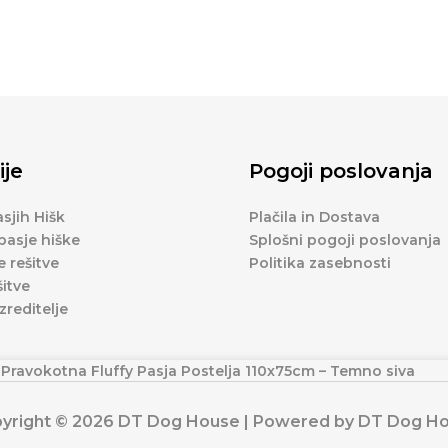
ije
Pogoji poslovanja
sjih Hišk
Plačila in Dostava
pasje hiške
Splošni pogoji poslovanja
 rešitve
Politika zasebnosti
šitve
zreditelje
Pravokotna Fluffy Pasja Postelja 110x75cm – Temno siva
yright © 2026 DT Dog House | Powered by DT Dog H