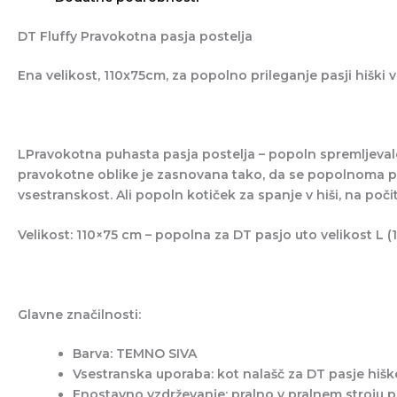
DT Fluffy Pravokotna pasja postelja
Ena velikost, 110x75cm, za popolno prileganje pasji hiški v
LPravokotna puhasta pasja postelja
– popoln spremljeval
pravokotne oblike je zasnovana tako, da se popolnoma pr
vsestranskost. Ali popoln kotiček za spanje v hiši, na počit
Velikost: 110×75 cm – popolna za DT pasjo uto velikost L
(
Glavne značilnosti:
Barva: TEMNO SIVA
Vsestranska uporaba:
kot nalašč za
DT pasje hišk
Enostavno vzdrževanje:
pralno v pralnem stroju pr