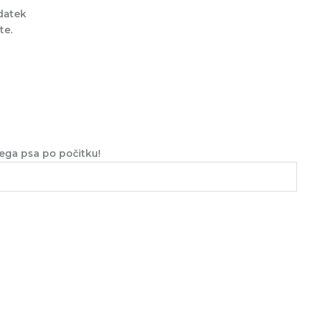
odatek
te.
šega psa po počitku!