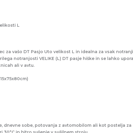
elikosti L
ec za vašo
DT Pasjo Uto velikost L
in idealna za vsak notranji
ilega notranjosti VELIKE (L)
DT pasje hiške
in se lahko upora
nicah ali v avtu.
115x75x80cm)
e
, dnevne sobe, potovanja z avtomobilom ali kot postelja za 
i 30°C in hitro sušenje v sušilnem stroju