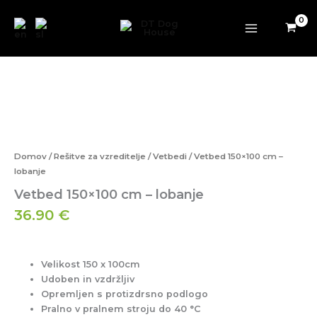
–
Preskoči
lobanje
na
količina
vsebino
Vetbed
150×100
cm
–
lobanje
količina
Domov
/
Rešitve za vzreditelje
/
Vetbedi
/ Vetbed 150×100 cm –
lobanje
Vetbed 150×100 cm – lobanje
36.90
€
Velikost 150 x 100cm
Udoben in vzdržljiv
Opremljen s protizdrsno podlogo
Pralno v pralnem stroju do 40 °C