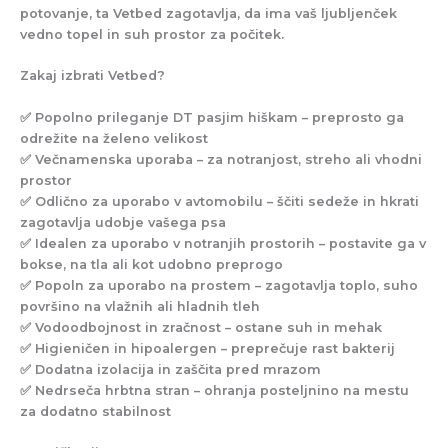
potovanje
, ta Vetbed zagotavlja, da ima vaš ljubljenček
vedno topel in suh prostor za počitek.
Zakaj izbrati Vetbed?
✅
Popolno prileganje DT pasjim hiškam
– preprosto ga
odrežite na želeno velikost
✅
Večnamenska uporaba
– za
notranjost, streho ali vhodni
prostor
✅ Odlično za uporabo v avtomobilu
– ščiti sedeže in hkrati
zagotavlja udobje vašega psa
✅
Idealen za uporabo v notranjih prostorih
– postavite ga v
bokse, na tla ali kot udobno preprogo
✅
Popoln za uporabo na prostem
– zagotavlja toplo, suho
površino na vlažnih ali hladnih tleh
✅ Vodoodbojnost in zračnost
– ostane suh in mehak
✅
Higieničen in hipoalergen
– preprečuje rast bakterij
✅
Dodatna izolacija in zaščita pred mrazom
✅
Nedrseča hrbtna stran
– ohranja posteljnino na mestu
za dodatno stabilnost