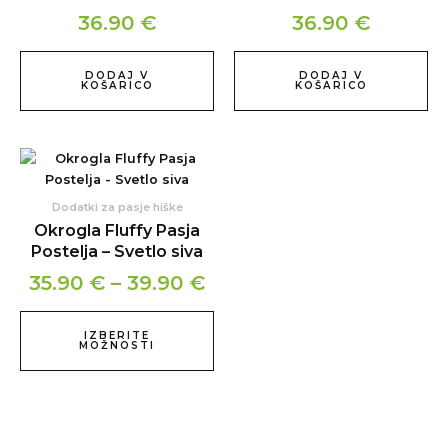
36.90
€
36.90
€
DODAJ V
DODAJ V
KOŠARICO
KOŠARICO
Cenovni
Ta
izdelek
razpon:
ima
od
Dodatki za pasje hiške
več
Okrogla Fluffy Pasja
35.90 €
različic.
Postelja – Svetlo siva
do
Možnosti
35.90
€
–
39.90
€
lahko
39.90 €
izberete
na
IZBERITE
MOŽNOSTI
strani
izdelka