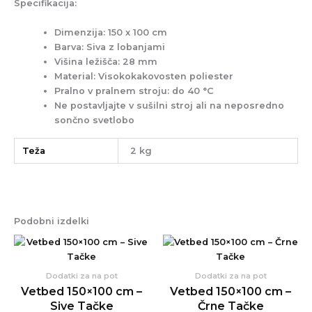
Specifikacija:
Dimenzija:
150 x 100 cm
Barva:
Siva z lobanjami
Višina ležišča:
28 mm
Material:
Visokokakovosten poliester
Pralno v pralnem stroju
: do 40 °C
Ne postavljajte v sušilni stroj ali na neposredno
sončno svetlobo
Teža
2 kg
Podobni izdelki
Dodatki za na pot
Dodatki za na pot
Vetbed 150×100 cm –
Vetbed 150×100 cm –
Sive Tačke
Črne Tačke