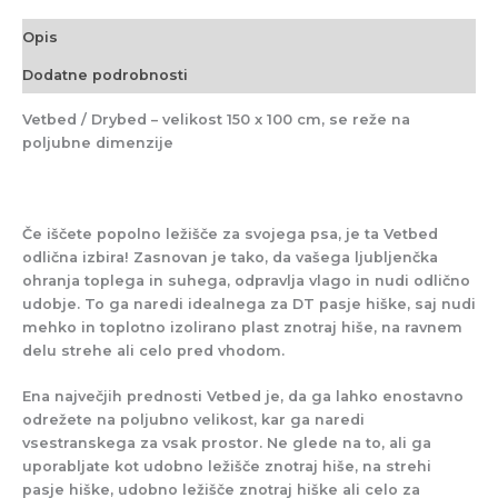
Opis
Dodatne podrobnosti
Vetbed / Drybed – velikost 150 x 100 cm, se reže na
poljubne dimenzije
Če iščete
popolno ležišče
za svojega psa, je ta
Vetbed
odlična izbira! Zasnovan je tako, da vašega ljubljenčka
ohranja toplega in suhega
, odpravlja vlago in nudi odlično
udobje. To ga naredi idealnega za
DT pasje hiške
, saj nudi
mehko in toplotno izolirano
plast znotraj hiše, na
ravnem
delu
strehe ali celo pred vhodom.
Ena največjih prednosti Vetbed je, da ga lahko
enostavno
odrežete na poljubno velikost
, kar ga naredi
vsestranskega za vsak prostor
. Ne glede na to, ali ga
uporabljate kot
udobno ležišče znotraj hiše, na strehi
pasje hiške, udobno ležišče znotraj hiške ali celo za