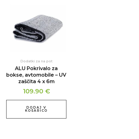
Dodatki za na pot
ALU Pokrivalo za
bokse, avtomobile – UV
zaščita 4 x 6m
109.90
€
DODAJ V
KOŠARICO