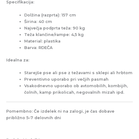
Specifikacija:
Dolžina (razprta)
: 157 cm
Širina:
40 cm
Največja podprta teža
: 90 kg
Teža klančine/rampe
: 4,5 kg
Material:
plastika
Barva
: RDEČA
Idealna za:
Starejše pse ali pse z
težavami s sklepi ali hrbtom
Preventivno uporabo pri večjih pasmah
Vsakodnevno uporabo ob
avtomobilih, kombijih,
čolnih, kamp prikolicah, negovalnih mizah
ipd.
Pomembno
: Če izdelek ni na zalogi, je čas dobave
približno 5–7 delovnih dni