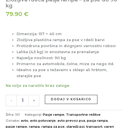
kg
79.90
€
Dimenzija:
157 × 40 cm
Zložljiva plastična rampa za pse v rdeči barvi
Protizdrsna površina in dvignjeni varnostni robovi
Lahka (4,5 kg) in enostavna za prenašanje
Največja nosilnost: 90 kg
Primerno za avtomobile, čolne, mize za nego itd.
Idealno za pse s težavami s sklepi ali hrbtom,
starejše pse
Na voljo za naročilo brez zaloge
DODAJ V KOŠARICO
-
+
Šifra:
101
Kategoriji:
Pasje rampe
,
Transportne rešitve
Oznake:
avto
,
avto potovanje
,
avto prevoz psa
,
pasja rampa
,
pasje rampe
,
rampa
,
rampa za pse
,
starejši psi
,
transport
,
varen