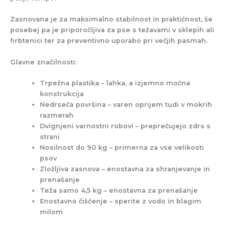
Zasnovana je za maksimalno stabilnost in praktičnost, še
posebej pa je priporočljiva za pse s
težavami v sklepih ali
hrbtenici ter za preventivno uporabo pri večjih pasmah.
Glavne značilnosti:
Trpežna plastika
– lahka, a izjemno močna
konstrukcija
Nedrseča površina
– varen oprijem tudi v mokrih
razmerah
Dvignjeni varnostni robovi
– preprečujejo zdrs s
strani
Nosilnost do 90 kg
– primerna za vse velikosti
psov
Zložljiva zasnova
– enostavna za shranjevanje in
prenašanje
Teža samo
4,5 kg
– enostavna za prenašanje
Enostavno čiščenje
– sperite z vodo in blagim
milom