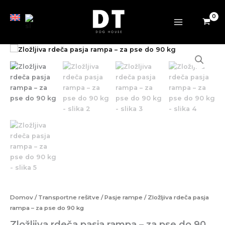
–
Preskoči
za
na
pse
vsebino
do
90
Zložljiva
kg
rdeča
količina
pasja
rampa
–
za
pse
do
90
kg
količina
Domov
/
Transportne rešitve
/
Pasje rampe
/ Zložljiva rdeča pasja
rampa – za pse do 90 kg
Zložljiva rdeča pasja rampa – za pse do 90