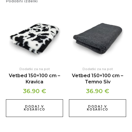
Podobni izdelki
Dodatki za na pot
Dodatki za na pot
Vetbed 150×100 cm –
Vetbed 150×100 cm –
Kravica
Temno Siv
36.90
€
36.90
€
DODAJ V
DODAJ V
KOŠARICO
KOŠARICO