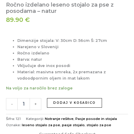
Ročno izdelano leseno stojalo za pse z
posodama – natur
89.90
€
Dimenzije stojala:
V: 30cm D: 56cm Š: 27cm
Narejeno v Sloveniji
Ročno izdelano
Barva: natur
Vključuje dve inox posodi
Material: masivna smreka, 2x premazana z
vodoodpornim oljem in mat lakom
Na voljo za naročilo brez zaloge
DODAJ V KOŠARICO
-
+
Šifra:
121
Kategoriji:
Notranje rešitve
,
Pasje posode in stojala
Oznake:
leseno stojalo za pse
,
pasje stojalo
,
stojalo za pse