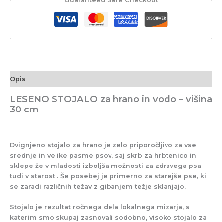
Guaranteed Safe Checkout
Opis
LESENO STOJALO za hrano in vodo – višina
30 cm
Dvignjeno stojalo za hrano je zelo priporočljivo za vse
srednje in velike pasme psov, saj skrb za hrbtenico in
sklepe že v mladosti izboljša možnosti za zdravega psa
tudi v starosti. Še posebej je primerno za starejše pse, ki
se zaradi različnih težav z gibanjem težje sklanjajo.
Stojalo je rezultat ročnega dela lokalnega mizarja, s
katerim smo skupaj zasnovali sodobno, visoko stojalo za