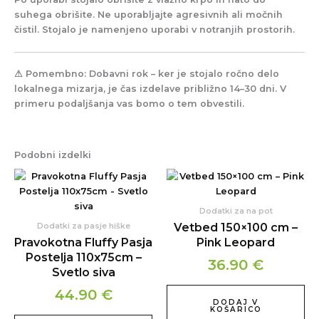
suhega obrišite. Ne uporabljajte agresivnih ali močnih
čistil. Stojalo je namenjeno uporabi v notranjih prostorih.
⚠ Pomembno:
Dobavni rok
– ker je stojalo ročno delo
lokalnega mizarja, je čas izdelave približno 14–30 dni. V
primeru podaljšanja vas bomo o tem obvestili.
Podobni izdelki
Dodatki za na pot
Vetbed 150×100 cm –
Dodatki za pasje hiške
Pravokotna Fluffy Pasja
Pink Leopard
Postelja 110x75cm –
36.90
€
Svetlo siva
44.90
€
DODAJ V
KOŠARICO