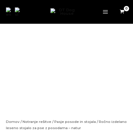
za
Preskoči
pse
na
z
vsebino
posodama
–
Ročno
natur
izdelano
količina
leseno
stojalo
za
pse
z
posodama
–
natur
količina
Domov
/
Notranje rešitve
/
Pasje posode in stojala
/ Ročno izdelano
leseno stojalo za pse z posodama – natur