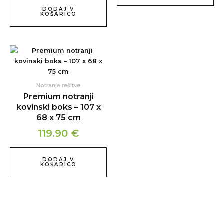
DODAJ V
KOŠARICO
Notranje rešitve
Premium notranji
kovinski boks – 107 x
68 x 75 cm
119.90
€
DODAJ V
KOŠARICO