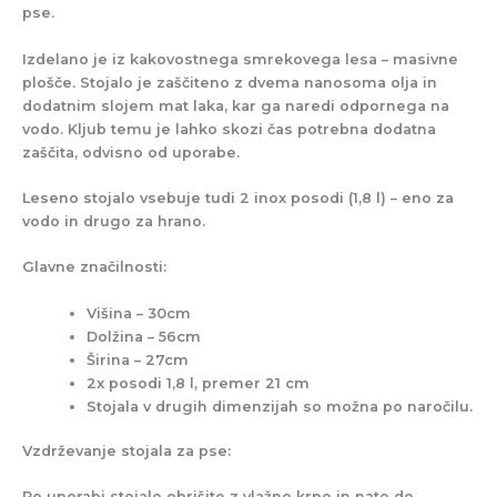
pse.
Izdelano je iz kakovostnega smrekovega lesa – masivne
plošče. Stojalo je zaščiteno z dvema nanosoma olja in
dodatnim slojem mat laka, kar ga naredi odpornega na
vodo. Kljub temu je lahko skozi čas potrebna dodatna
zaščita, odvisno od uporabe.
Leseno stojalo vsebuje tudi 2 inox posodi (1,8 l) – eno za
vodo in drugo za hrano.
Glavne značilnosti:
Višina – 30cm
Dolžina – 56cm
Širina – 27cm
2x posodi 1,8 l, premer 21 cm
Stojala v drugih dimenzijah so možna po naročilu.
Vzdrževanje stojala za pse:
Po uporabi stojalo obrišite z vlažno krpo in nato do