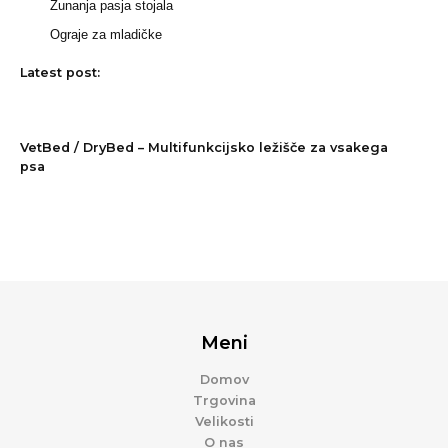
Zunanja pasja stojala
Ograje za mladičke
Latest post:
VetBed / DryBed – Multifunkcijsko ležišče za vsakega
psa
Meni
Domov
Trgovina
Velikosti
O nas