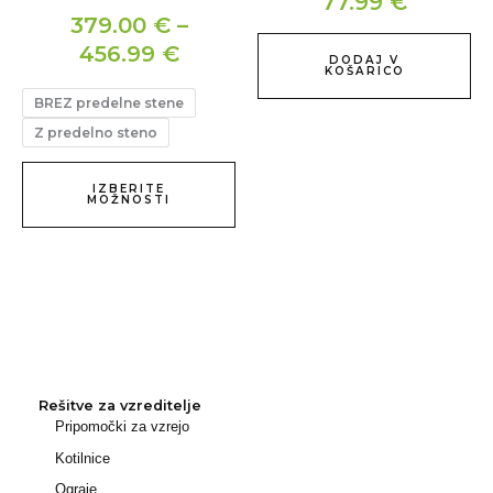
77.99
€
na
379.00
€
–
strani
456.99
€
izdelka
DODAJ V
KOŠARICO
BREZ predelne stene
Z predelno steno
IZBERITE
MOŽNOSTI
Rešitve za vzreditelje
Pripomočki za vzrejo
Kotilnice
Ograje