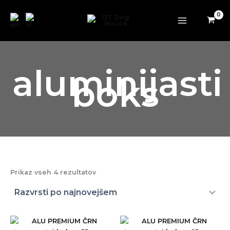
Razvrščeno
Preskoči
po
datumu
na
vsebino
aluminijasti
boks
Prikaz vseh 4 rezultatov