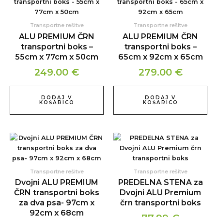
Transportne rešitve
Transportne rešitve
ALU PREMIUM ČRN
ALU PREMIUM ČRN
transportni boks –
transportni boks –
55cm x 77cm x 50cm
65cm x 92cm x 65cm
249.00
€
279.00
€
DODAJ V
DODAJ V
KOŠARICO
KOŠARICO
Cenovni
Ta
izdelek
razpon:
ima
od
več
Transportne rešitve
Transportne rešitve
379.00 €
različic.
Dvojni ALU PREMIUM
PREDELNA STENA za
do
Možnosti
ČRN transportni boks
Dvojni ALU Premium
lahko
456.99 €
za dva psa- 97cm x
črn transportni boks
izberete
92cm x 68cm