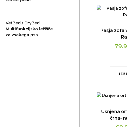
VetBed / DryBed –
Multifunkcijsko ležišče
Pasja zofa v
za vsakega psa
Ra
79.
IZB
Usnjena or
črna- n