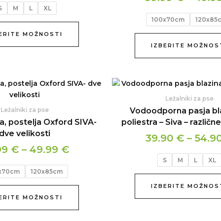
S
M
L
XL
izberete
100x70cm
120x85
na
strani
ERITE MOŽNOSTI
izdelka
IZBERITE MOŽNOS
Cenovni
Ta
izdelek
razpon:
Ležalniki za pse
ima
od
Vodoodporna pasja bla
Ležalniki za pse
več
39.99 €
na, postelja Oxford SIVA-
poliestra – Siva – različne
različic.
dve velikosti
do
39.90
€
–
54.9
Možnosti
49.99 €
99
€
–
49.99
€
lahko
S
M
L
XL
izberete
x70cm
120x85cm
na
strani
IZBERITE MOŽNOS
izdelka
ERITE MOŽNOSTI