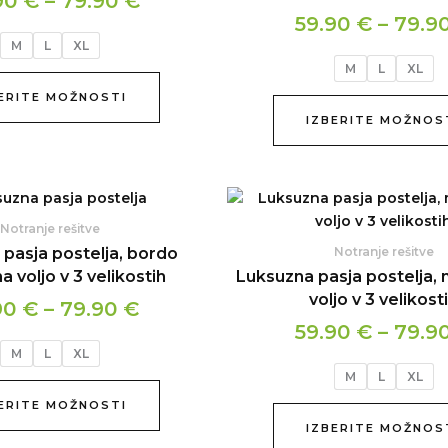
90
€
–
79.90
€
Možnosti
79.90 €
59.90
€
–
79.9
lahko
M
L
XL
izberete
M
L
XL
na
strani
ERITE MOŽNOSTI
izdelka
IZBERITE MOŽNOS
Cenovni
Ta
izdelek
razpon:
Notranje rešitve
ima
od
pasja postelja, bordo
Notranje rešitve
več
59.90 €
a voljo v 3 velikostih
Luksuzna pasja postelja, 
različic.
voljo v 3 velikost
do
90
€
–
79.90
€
Možnosti
79.90 €
59.90
€
–
79.9
lahko
M
L
XL
izberete
M
L
XL
na
strani
ERITE MOŽNOSTI
izdelka
IZBERITE MOŽNOS