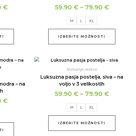
Možnosti
Možnosti
79.90 €
79.90 €
0
€
59.90
€
–
79.90
€
lahko
lahko
izberete
izberete
M
L
XL
na
na
strani
strani
izdelka
izdelka
TI
IZBERITE MOŽNOSTI
Cenovni
Cenovni
Ta
Ta
izdelek
izdelek
razpon:
razpon:
Notranje rešitve
ima
ima
od
od
Luksuzna pasja postelja, siva – na
več
več
59.90 €
59.90 €
modra – na
voljo v 3 velikostih
različic.
različic.
ih
do
do
59.90
€
–
79.90
€
Možnosti
Možnosti
79.90 €
79.90 €
0
€
lahko
lahko
M
L
XL
izberete
izberete
na
na
strani
strani
IZBERITE MOŽNOSTI
izdelka
izdelka
TI