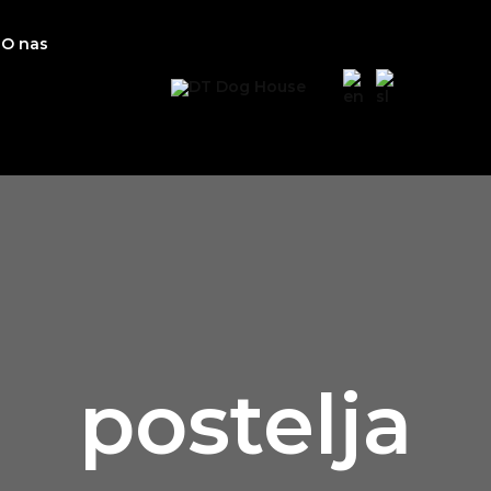
Razvrščeno
po
datumu
O nas
postelja