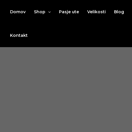
Preskoči
na
Domov
Shop
Pasje ute
Velikosti
Blog
vsebino
Kontakt