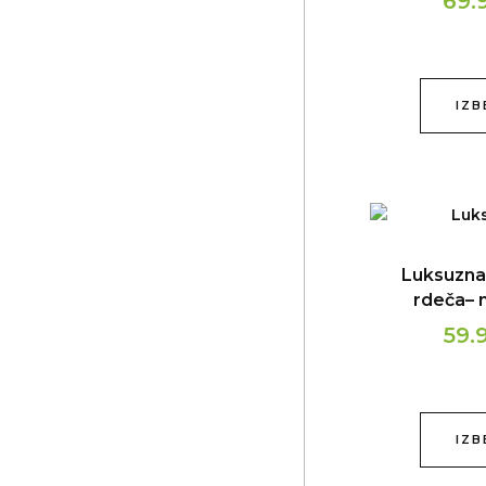
69.
IZB
Luksuzna 
rdeča– n
59.
IZB