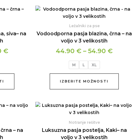
Cenovni
Cenovni
Ta
Ta
izdelek
izdelek
razpon:
razpon:
ima
ima
od
od
Ležalniki za pse
več
več
44.90 €
44.90 €
, siva– na
Vodoodporna pasja blazina, črna – na
različic.
različic.
ih
voljo v 3 velikostih
do
do
Možnosti
Možnosti
54.90 €
54.90 €
0
€
44.90
€
–
54.90
€
lahko
lahko
izberete
izberete
M
L
XL
na
na
strani
strani
izdelka
izdelka
TI
IZBERITE MOŽNOSTI
Cenovni
Cenovni
Ta
Ta
izdelek
izdelek
razpon:
razpon:
ima
ima
od
od
Notranje rešitve
več
več
59.90 €
59.90 €
 črna – na
Luksuzna pasja postelja, Kaki– na
različic.
različic.
ih
voljo v 3 velikostih
do
do