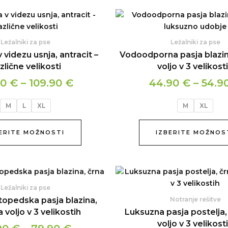
Cenovni
Ta
izdelek
razpon:
ima
od
Ležalniki za pse
Ležalniki za pse
več
79.90 €
 videzu usnja, antracit –
Vodoodporna pasja blazina
različic.
zlične velikosti
voljo v 3 velikost
do
Možnosti
109.90 €
90
€
–
109.90
€
44.90
€
–
54.9
lahko
izberete
M
L
XL
M
XL
na
strani
izdelka
ERITE MOŽNOSTI
IZBERITE MOŽNOS
Cenovni
Ta
izdelek
razpon:
Ležalniki za pse
ima
od
topedska pasja blazina,
Notranje rešitve
več
69.90 €
a voljo v 3 velikostih
Luksuzna pasja postelja,
različic.
voljo v 3 velikost
do