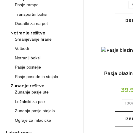
Pasje rampe
Transportni boksi
IZB
Dodatki za na pot
Notranje rešitve
Shranjevanje hrane
Vetbedi
Notranji boksi
Pasje postelje
Pasja blazi
Pasje posode in stojala
Zunanje rešitve
39.
Zunanje pasje ute
Ležalniki za pse
100
Zunanja pasja stojala
IZB
Ograje za mladičke
Latest post: