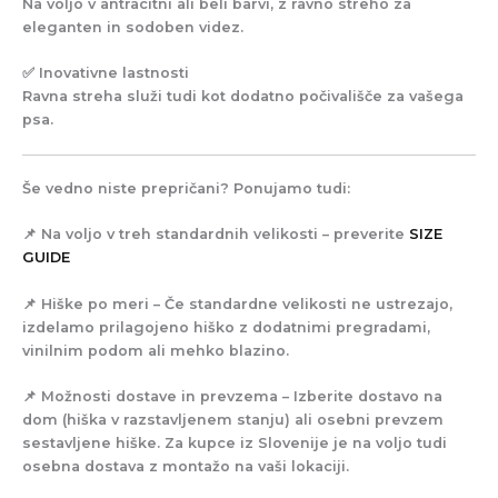
Na voljo v antracitni ali beli barvi, z ravno streho za
eleganten in sodoben videz.
✅
Inovativne lastnosti
Ravna streha služi tudi kot dodatno počivališče za vašega
psa.
Še vedno niste prepričani? Ponujamo tudi:
📌
Na voljo v treh standardnih velikosti
– preverite
SIZE
GUIDE
📌 Hiške po meri
– Če standardne velikosti ne ustrezajo,
izdelamo prilagojeno hiško z dodatnimi pregradami,
vinilnim podom ali mehko blazino.
📌
Možnosti dostave in prevzema
– Izberite dostavo na
dom (hiška v razstavljenem stanju) ali osebni prevzem
sestavljene hiške. Za kupce iz Slovenije je na voljo tudi
osebna dostava z montažo na vaši lokaciji.