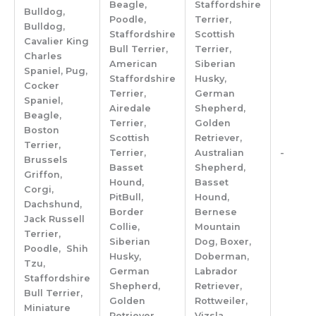
Beagle,
Staffordshire
Bulldog,
Poodle,
Terrier,
Bulldog,
Staffordshire
Scottish
Cavalier King
Bull Terrier,
Terrier,
Charles
American
Siberian
Spaniel, Pug,
Staffordshire
Husky,
Cocker
Terrier,
German
Spaniel,
Airedale
Shepherd,
Beagle,
Terrier,
Golden
Boston
Scottish
Retriever,
Terrier,
Terrier,
Australian
-
Brussels
Basset
Shepherd,
Griffon,
Hound,
Basset
Corgi,
PitBull,
Hound,
Dachshund,
Border
Bernese
Jack Russell
Collie,
Mountain
Terrier,
Siberian
Dog, Boxer,
Poodle, Shih
Husky,
Doberman,
Tzu,
German
Labrador
Staffordshire
Shepherd,
Retriever,
Bull Terrier,
Golden
Rottweiler,
Miniature
Retriever,
Vizsla,