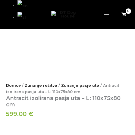
Antracit
Preskoči
izolirana
na
pasja
vsebino
uta
-
L:
110x75x80
cm
količina
Domov
/
Zunanje rešitve
/
Zunanje pasje ute
/ Antracit
izolirana pasja uta – L: 110x75x80 cm
Antracit izolirana pasja uta – L: 110x75x80
cm
599.00
€