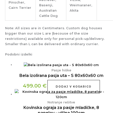
Pinscher,
Basenji,
Weimaraner,
Cairn Terrier
Australian
Akita
Cattle Dog
Note:
All sizes are in Centimeters. Custom dog houses
bigger than our size L are (becouse of the size
restrictions) available only for personal pick-up/delivery.
Smaller than L can be delivered with ordinary currier.
Podobni izdelki
Pasje hiške
Bela izolirana pasja uta – S 80x60x60 cm
499.00
€
DODAJ V KOŠARICO
Notranje rešitve
Kovinska ograja za pasje mladičke, 8
panelov – višina 100cm