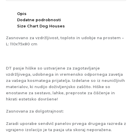
Opis
Dodatne podrobnosti
Size Chart Dog Houses
Zasnovano za vzdržljivost, toploto in udobje na prostem –
L: 110x75x80 cm
DT pasje hiške so ustvarjene za zagotavljanje
vzdržljivega, udobnega in vremensko odpornega zavetja
za vašega kosmatega prijatelja. Izdelane so iz neuničljivih
materialov, ki nudijo doživljenjsko zaščito. Hiške so
enostavne za sestavo, lahke, preproste za čiščenje in
hkrati estetsko dovršene!
Zasnovana za dolgotrajnost:
Zaradi uporabe sendvič panelov prvega drugega razreda z
vgrajeno izolacijo je ta pasja uta skoraj neporažena.