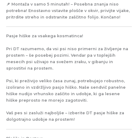
📌
Montaža v samo 5 minutah!
– Posebna znanja niso
potrebna! Enostavno vstavite plošče v okvir, privijte vijake,
pritrdite streho in odstranite zaščitno folijo. Končano!
Pasje hiške za vsakega kosmatinca!
Pri DT razumemo, da vsi psi niso primerni za življenje na
prostem – še posebej pozimi. Vendar pa v toplejših
mesecih psi uživajo na svežem zraku, v gibanju in
sprostitvi na prostem.
Psi, ki preživijo veliko časa zunaj, potrebujejo
robustno,
izolirano
in vzdržljivo pasjo hiško. Naše
sendvič panelne
hiške
nudijo
vrhunsko zaščito in udobje
, ki ga lesene
hiške preprosto ne morejo zagotoviti.
Vaš pes si zasluži najboljše – izberite
DT pasje hiške
za
dolgotrajno udobje na prostem!