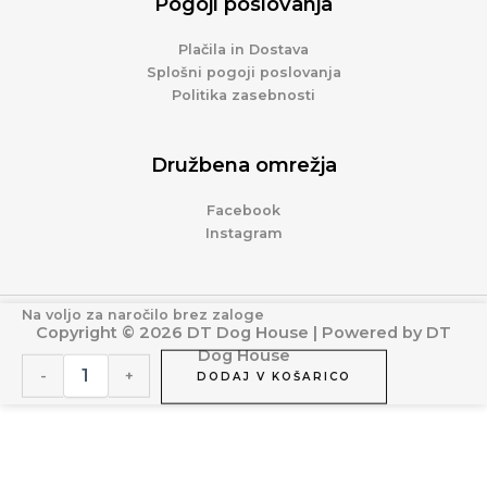
Pogoji poslovanja
Plačila in Dostava
Splošni pogoji poslovanja
Politika zasebnosti
Družbena omrežja
Facebook
Instagram
Antracit
Na voljo za naročilo brez zaloge
Copyright © 2026 DT Dog House | Powered by DT
izolirana
Dog House
pasja
-
+
uta
DODAJ V KOŠARICO
-
L:
110x75x80
cm
količina