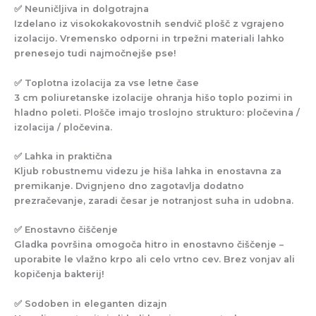
✅
Neuničljiva in dolgotrajna
Izdelano iz visokokakovostnih sendvič plošč z vgrajeno
izolacijo. Vremensko odporni in trpežni materiali lahko
prenesejo tudi najmočnejše pse!
✅
Toplotna izolacija za vse letne čase
3 cm poliuretanske izolacije ohranja hišo toplo pozimi in
hladno poleti. Plošče imajo troslojno strukturo: pločevina /
izolacija / pločevina.
✅
Lahka in praktična
Kljub robustnemu videzu je hiša lahka in enostavna za
premikanje. Dvignjeno dno zagotavlja dodatno
prezračevanje, zaradi česar je notranjost suha in udobna.
✅
Enostavno čiščenje
Gladka površina omogoča hitro in enostavno čiščenje –
uporabite le vlažno krpo ali celo vrtno cev. Brez vonjav ali
kopičenja bakterij!
✅
Sodoben in eleganten dizajn