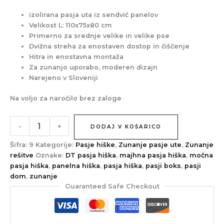
izolirana pasja uta iz sendvič panelov
Velikost L: 110x75x80 cm
Primerno za srednje velike in velike pse
Dvižna streha za enostaven dostop in čiščenje
Hitra in enostavna montaža
Za zunanjo uporabo, moderen dizajn
Narejeno v Sloveniji
Na voljo za naročilo brez zaloge
-
+
DODAJ V KOŠARICO
Šifra:
9
Kategorije:
Pasje hiške
,
Zunanje pasje ute
,
Zunanje
rešitve
Oznake:
DT pasja hiška
,
majhna pasja hiška
,
močna
pasja hiška
,
panelna hiška
,
pasja hiška
,
pasji boks
,
pasji
dom
,
zunanje
Guaranteed Safe Checkout