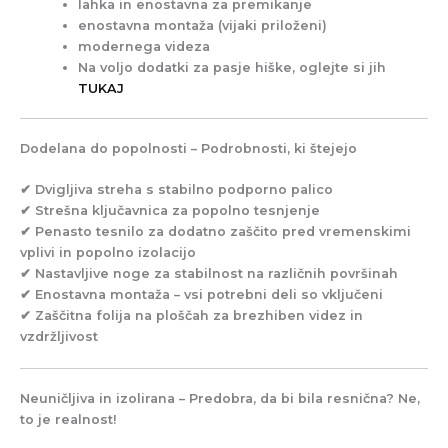
lahka in enostavna za premikanje
enostavna montaža (vijaki priloženi)
modernega videza
Na voljo dodatki za pasje hiške, oglejte si jih
TUKAJ
Dodelana do popolnosti – Podrobnosti, ki štejejo
✔ Dvigljiva streha s stabilno podporno palico
✔ Strešna ključavnica za popolno tesnjenje
✔ Penasto tesnilo za dodatno zaščito pred vremenskimi
vplivi in ​​popolno izolacijo
✔ Nastavljive noge za stabilnost na različnih površinah
✔ Enostavna montaža – vsi potrebni deli so vključeni
✔ Zaščitna folija na ploščah za brezhiben videz in
vzdržljivost
Neuničljiva in izolirana – Predobra, da bi bila resnična? Ne,
to je realnost!