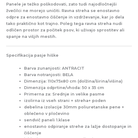
Panele je težko poškodovati, zato tudi najodločnejši
žvečilci ne morejo uničiti. Ravna streha se enostavno
odpre za enostavno čiščenje in vzdrževanje, kar jo dela
tako praktično kot trajno. Poleg tega ravna streha nudi
odličen prostor za počitek psov, ki uživajo sprostitev ali
spanje na višjih mestih.
Specifikacija pasje hiške
Barva zunanjosti:
ANTRACIT
Barva notranjosti:
BELA
Dimenzija:
110x75x80 cm
(dolžina/širina/višina)
Dimenzija odprtine/vhoda:
50 x 35 cm
Primerna za:
Srednje in velike pasme
izolirna iz vseh strani + streha+ poden
debelina izolacije 30mm poliuretanske pene +
oblečeno v pločevino
sendvič paneli 1.klase
enostavno odpiranje strehe za lažje dostopanje in
čiščenje