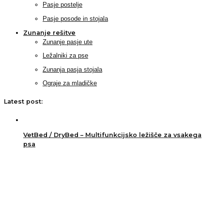
Pasje postelje
Pasje posode in stojala
Zunanje rešitve
Zunanje pasje ute
Ležalniki za pse
Zunanja pasja stojala
Ograje za mladičke
Latest post:
VetBed / DryBed – Multifunkcijsko ležišče za vsakega
psa