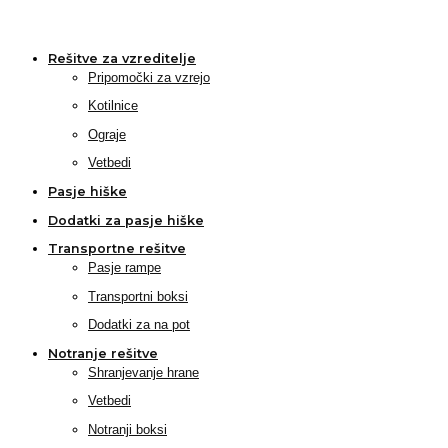
Rešitve za vzreditelje
Pripomočki za vzrejo
Kotilnice
Ograje
Vetbedi
Pasje hiške
Dodatki za pasje hiške
Transportne rešitve
Pasje rampe
Transportni boksi
Dodatki za na pot
Notranje rešitve
Shranjevanje hrane
Vetbedi
Notranji boksi